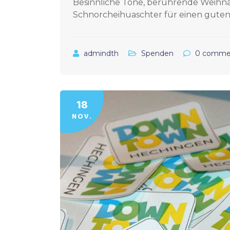
Besinnliche Töne, berührende Weihna
Schnorcheihuaschter für einen guten
admindth
Spenden
0
comme
18
NOV.