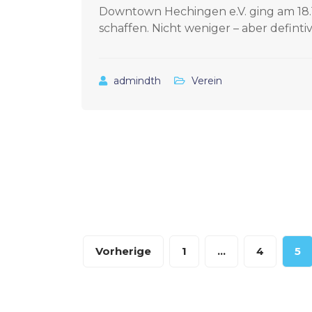
Downtown Hechingen e.V. ging am 18.11
schaffen. Nicht weniger – aber defint
admindth
Verein
Beitragsnavigation
Seitennummerierun
Vorherige
1
…
4
5
der
Beiträge