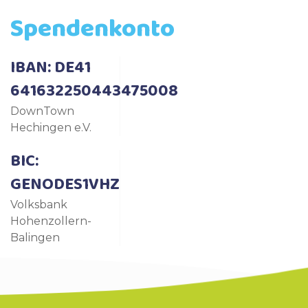
Spendenkonto
IBAN: DE41
641632250443475008
DownTown
Hechingen e.V.
BIC:
GENODES1VHZ
Volksbank
Hohenzollern-
Balingen