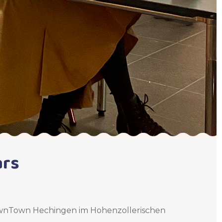
ars
ownTown Hechingen im Hohenzollerischen