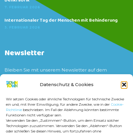
Denkfabrik
7. FEBRUAR 2026
Internationaler Tag der Menschen mit Behinderung
3. FEBRUAR 2026
Newsletter
Bleiben Sie mit unserem Newsletter auf dem
aktuellen Stand zu unserem Verein sowie unseren
Veranstaltungen und Projekten.
Datenschutz & Cookies
Wir setzen Cookies oder ähnliche Technologien für technische Zwecke
ein und, mit Ihrer Einwilligung, für andere Zwecke, wie in der
Cookie-
Richtlinie
beschrieben. Im Fall der Ablehnung könnten bestimmte
Funktionen nicht verfügbar sein.
Verwenden Sie den „Zustimmen“-Button, um dem Einsatz solcher
Jetzt anmelden
Technologien zuzustimmen. Verwenden Sie den „Ablehnen“-Button
oder schließen Sie diesen Hinweis, um fortzufahren ohne