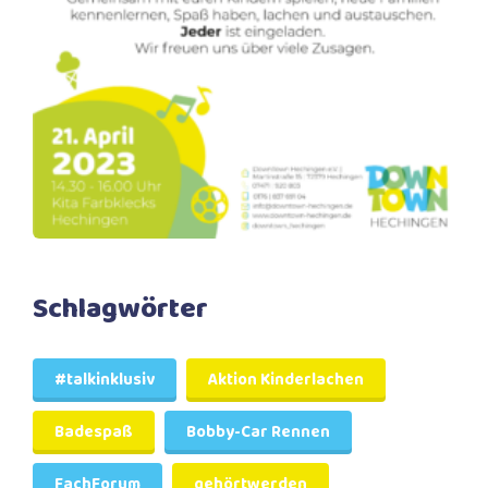
Schlagwörter
#talkinklusiv
Aktion Kinderlachen
Badespaß
Bobby-Car Rennen
FachForum
gehörtwerden