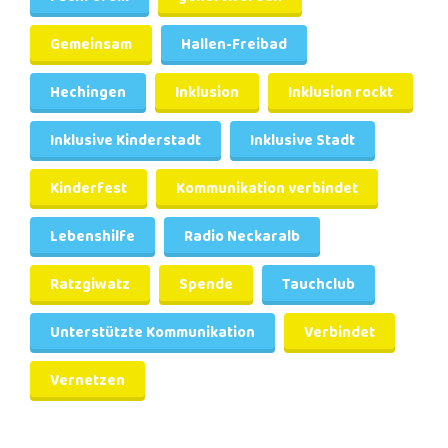
Gemeinsam
Hallen-Freibad
Hechingen
Inklusion
Inklusion rockt
Inklusive Kinderstadt
Inklusive Stadt
Kinderfest
Kommunikation verbindet
Lebenshilfe
Radio Neckaralb
Ratzgiwatz
Spende
Tauchclub
Unterstützte Kommunikation
Verbindet
Vernetzen